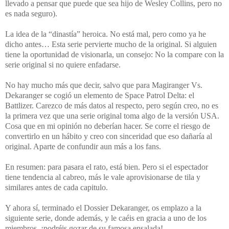
llevado a pensar que puede que sea hijo de Wesley Collins, pero no
es nada seguro).
La idea de la “dinastía” heroica. No está mal, pero como ya he
dicho antes… Esta serie pervierte mucho de la original. Si alguien
tiene la oportunidad de visionarla, un consejo: No la compare con la
serie original si no quiere enfadarse.
No hay mucho más que decir, salvo que para Magiranger Vs.
Dekaranger se cogió un elemento de Space Patrol Delta: el
Battlizer. Carezco de más datos al respecto, pero según creo, no es
la primera vez que una serie original toma algo de la versión USA.
Cosa que en mi opinión no deberían hacer. Se corre el riesgo de
convertirlo en un hábito y creo con sinceridad que eso dañaría al
original. Aparte de confundir aun más a los fans.
En resumen: para pasara el rato, está bien. Pero si el espectador
tiene tendencia al cabreo, más le vale aprovisionarse de tila y
similares antes de cada capitulo.
Y ahora sí, terminado el Dossier Dekaranger, os emplazo a la
siguiente serie, donde además, y le caéis en gracia a uno de los
miembros, ¡podréis gozar de su famosa ensalada!